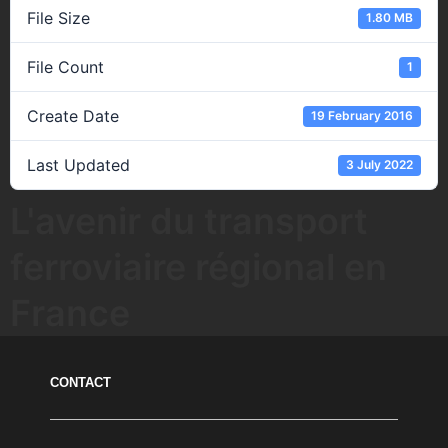
File Size
1.80 MB
File Count
1
Create Date
19 February 2016
Last Updated
3 July 2022
L'avenir du transport
ferroviaire régional en
France
CONTACT