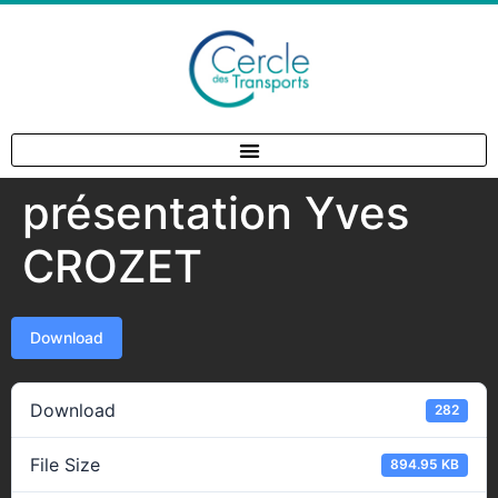
présentation Yves
CROZET
Download
Download
282
File Size
894.95 KB